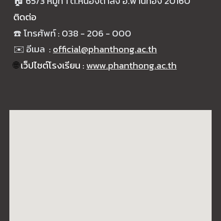
🏠
65/3
หมู่ที่
1 ต.หนองตำลึง อ.พานทอง
20160
ติดต่อ
☎️
โทรศัพท์ : 0
38
-
206
-
000
✉️ อีเมล :
official@phanthong.ac.th
🌐
เว็ปไซต์โรงเรียน :
www.phanthong.ac.th