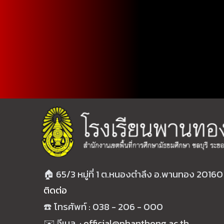
🏠
65/3
หมู่ที่
1 ต.หนองตำลึง อ.พานทอง
20160
ติดต่อ
☎️
โทรศัพท์ : 0
38
-
206
-
000
✉️ อีเมล :
official@phanthong.ac.th